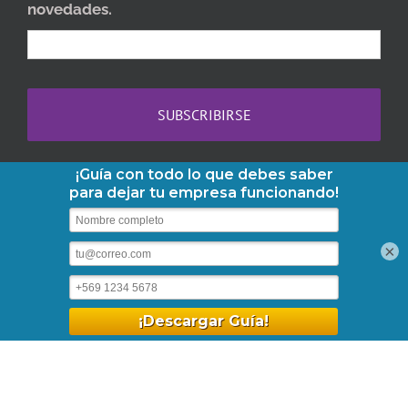
novedades.
Copyright 2013-2026 AbogaDOC | Teléfono:
+56-2-3210-6610
|
×
contacto@abogadoc.com
| Dr. Barros Borgoño 71, Of. 1105,
Providencia. | Horario: Lunes a Viernes 09:30 - 18:30