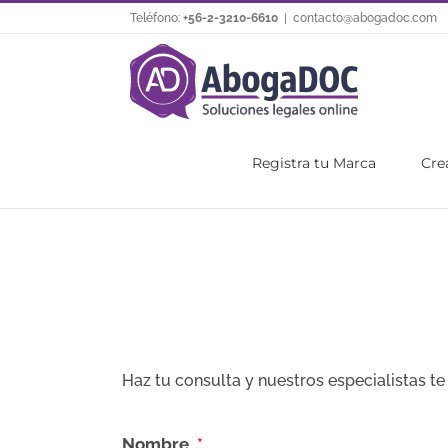
Saltar
Teléfono:
+56-2-3210-6610
|
contacto@abogadoc.com
al
contenido
Registra tu Marca
Cre
Haz tu consulta y nuestros especialistas te
Nombre
*