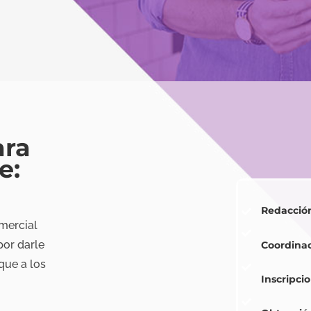
ara
e:
Redacción
mercial
por darle
Coordinac
que a los
Inscripci