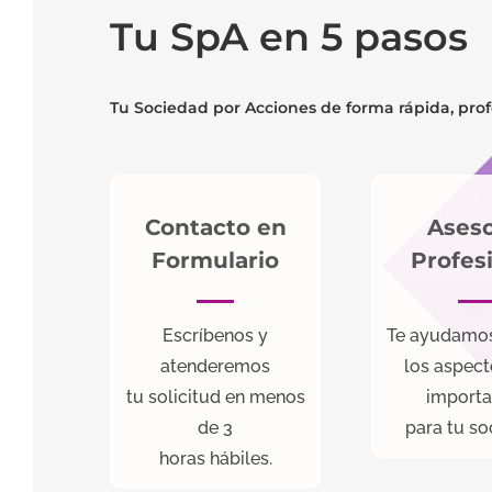
Tu SpA en 5 pasos
Tu Sociedad por Acciones de forma rápida, profe
Contacto en
Aseso
Formulario
Profes
Escríbenos y
Te ayudamos 
atenderemos
los aspec
tu solicitud en menos
importa
de 3
para tu so
horas hábiles.