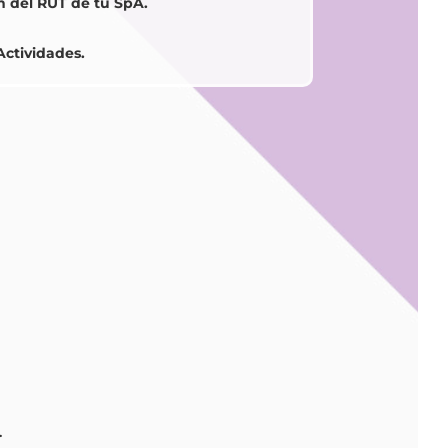
 del RUT de tu SpA.
Actividades.
.