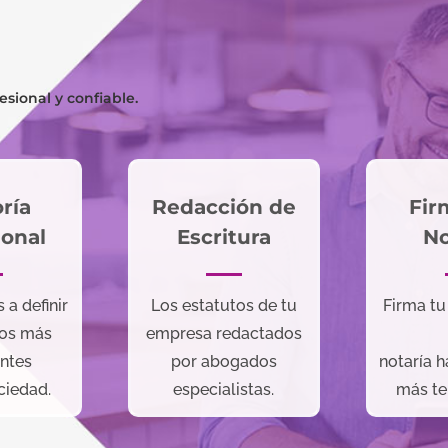
sional y confiable.
ría
Redacción de
Fir
ional
Escritura
No
a definir
Los estatutos de tu
Firma tu
tos más
empresa redactados
ntes
por abogados
notaría h
ciedad.
especialistas.
más te