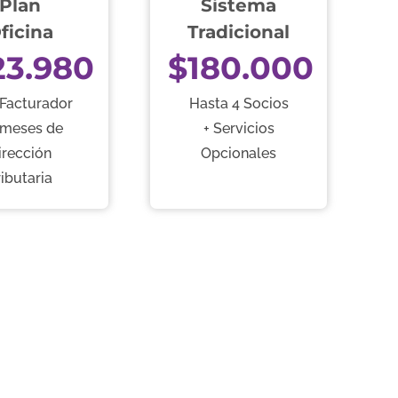
Plan
Sistema
ficina
Tradicional
23.980
$180.000
 Facturador
Hasta 4 Socios
 meses de
+ Servicios
irección
Opcionales
ributaria