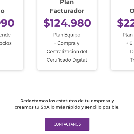
n
Plan
po
Facturador
O
990
$124.980
$2
ende
Plan Equipo
Plan
Socios
+ Compra y
+ 6
Centralización del
D
Certificado Digital
T
Redactamos los estatutos de tu empresa y
creamos tu SpA lo más rápido y sencillo posible.
CONTÁCTANOS