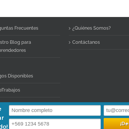
guntas Frecuentes
¿Quiénes Somos?
stro Blog para
Contáctanos
rendedores
gos Disponibles
eTrabajos
10
|
contacto@abogadoc.com
| Dr. Barros Borgoño 71, Of. 1105, Providencia. | Hor