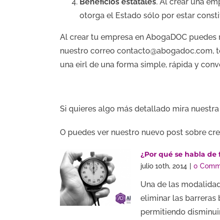
Beneficios estatales
. Al crear una e
otorga el Estado sólo por estar cons
Al crear tu empresa en AbogaDOC puedes r
nuestro correo
contacto@abogadoc.com
,
una eirl de una forma simple, rápida y conv
Si quieres algo más detallado mira nuestr
O puedes ver nuestro nuevo post sobre cre
¿Por qué se habla de
julio 10th, 2014
|
0 Comm
Una de las modalidad
eliminar las barrera
permitiendo disminuir