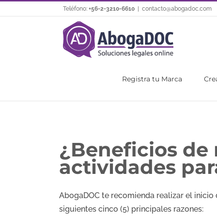
Saltar
Teléfono:
+56-2-3210-6610
|
contacto@abogadoc.com
al
contenido
Registra tu Marca
Cre
¿Beneficios de r
actividades pa
AbogaDOC te recomienda realizar el inicio 
siguientes cinco (5) principales razones: