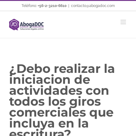
Saltar
Teléfono:
+56-2-3210-6610
|
contacto@abogadoc.com
al
contenido
¿Debo realizar la
iniciacion de
actividades con
todos los giros
comerciales que
incluya en la
escritura?