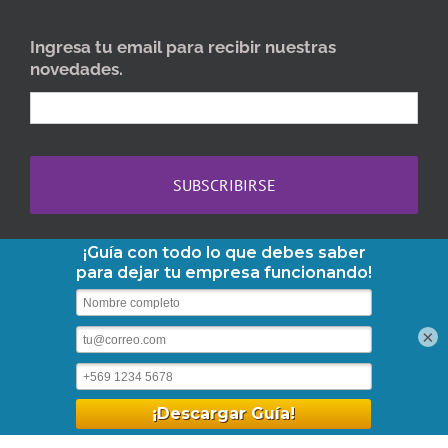
Ingresa tu email para recibir nuestras
novedades.
Copyright 2013-2026 AbogaDOC | Teléfono:
+56-2-3210-6610
|
×
contacto@abogadoc.com
| Dr. Barros Borgoño 71, Of. 1105,
Providencia. | Horario: Lunes a Viernes 09:30 - 18:30