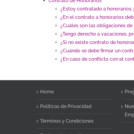
Contrato de Honorarios
¿Estoy contratado a honorarios, 
¿En el contrato a honorarios de
¿Cuáles son las obligaciones de 
¿Tengo derecho a vacaciones, pr
¿Si no existe contrato de honorar
¿Cuándo se debe firmar un contr
¿En caso de conflicto con el con
Home
Pre
Políticas de Privacidad
Nue
Emp
Términos y Condiciones