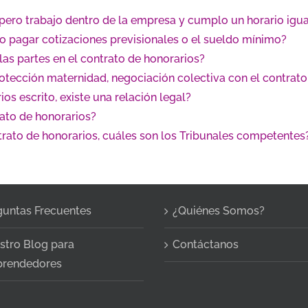
pero trabajo dentro de la empresa y cumplo un horario igua
bo pagar cotizaciones previsionales o el sueldo mínimo?
las partes en el contrato de honorarios?
otección maternidad, negociación colectiva con el contrato
ios escrito, existe una relación legal?
ato de honorarios?
trato de honorarios, cuáles son los Tribunales competentes
guntas Frecuentes
¿Quiénes Somos?
stro Blog para
Contáctanos
rendedores