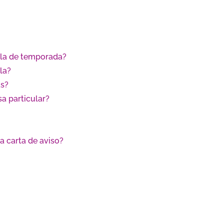
cola de temporada?
la?
as?
sa particular?
a carta de aviso?