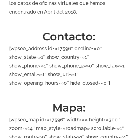
los datos de oficinas virtuales que hemos
encontrado en Abril del 2018.
Contacto:
[wpseo_address id=»17596″ oneline=»0″
show_state=»1″ show_country=»1″
show_phone=»1″ show_phone_2=»0″ show_fax=»1″
show_email=»1″ show_url=»1″
show_opening_hours=»0″ hide_closed=»0″]
Mapa:
[wpseo_map id=»17596″ width=»» height=»300″
zoom=»14″ map_style=»roadmap» scrollable=»1″
show_route=»0″ show_state=»1″ show_country=»1″