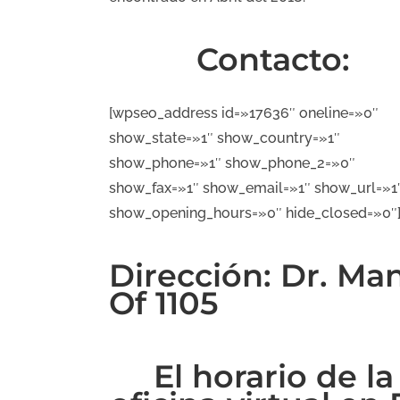
Contacto:
[wpseo_address id=»17636″ oneline=»0″
show_state=»1″ show_country=»1″
show_phone=»1″ show_phone_2=»0″
show_fax=»1″ show_email=»1″ show_url=»1
show_opening_hours=»0″ hide_closed=»0″
Dirección: Dr. Ma
Of 1105
El horario de la