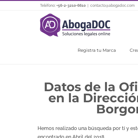
Saltar
Teléfono:
+56-2-3210-6610
|
contacto@abogadoc.com
al
contenido
Registra tu Marca
Cre
Datos de la Of
en la Direcci
Borgon
Hemos realizado una búsqueda por tí y esto
encontrado en Abril del 2018.