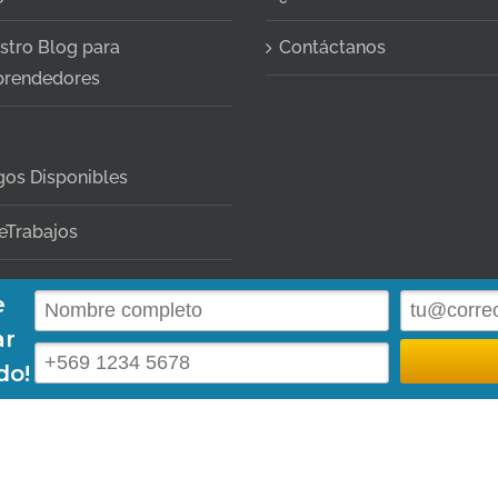
stro Blog para
Contáctanos
rendedores
gos Disponibles
eTrabajos
10
|
contacto@abogadoc.com
| Dr. Barros Borgoño 71, Of. 1105, Providencia. | Hor