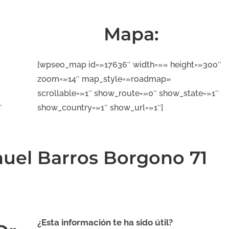
Mapa:
[wpseo_map id=»17636″ width=»» height=»300″
zoom=»14″ map_style=»roadmap»
scrollable=»1″ show_route=»0″ show_state=»1″
″
show_country=»1″ show_url=»1″]
]
nuel Barros Borgono 71
¿Esta información te ha sido útil?