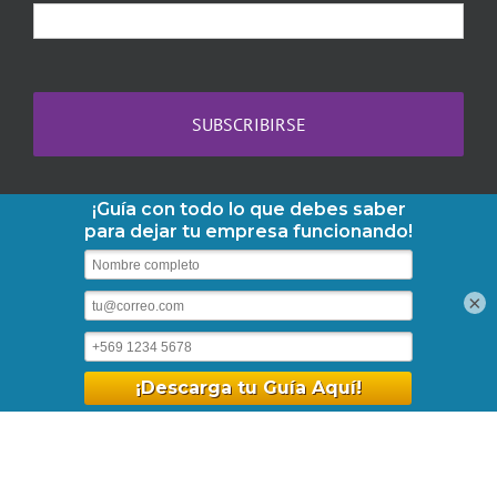
Copyright 2013-2026 AbogaDOC | Teléfono:
+56-2-3210-6610
|
×
contacto@abogadoc.com
| Dr. Barros Borgoño 71, Of. 1105,
Providencia. | Horario: Lunes a Viernes 09:30 - 18:30