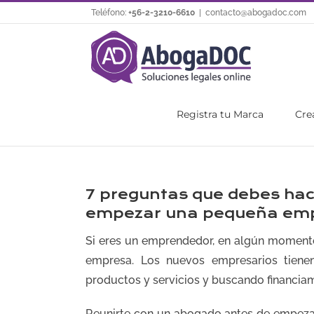
Saltar
Teléfono:
+56-2-3210-6610
|
contacto@abogadoc.com
al
contenido
Registra tu Marca
Cre
7 preguntas que debes hac
empezar una pequeña em
Si eres un emprendedor, en algún momen
empresa. Los nuevos empresarios tiene
productos y servicios y buscando financiam
Reunirte con un abogado antes de empeza