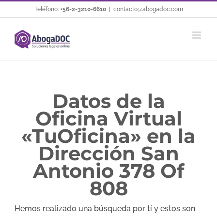
Saltar
Teléfono:
+56-2-3210-6610
|
contacto@abogadoc.com
al
contenido
Datos de la
Oficina Virtual
«TuOficina» en la
Dirección San
Antonio 378 Of
808
Hemos realizado una búsqueda por tí y estos son