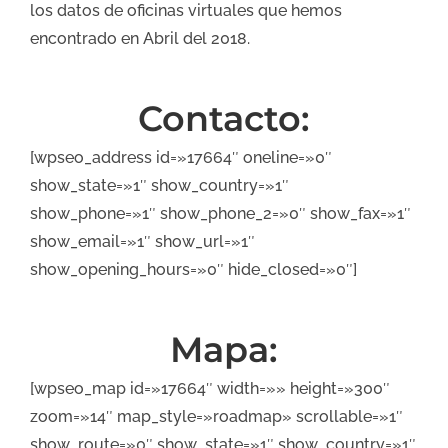
los datos de oficinas virtuales que hemos
encontrado en Abril del 2018.
Contacto:
[wpseo_address id=»17664″ oneline=»0″
show_state=»1″ show_country=»1″
show_phone=»1″ show_phone_2=»0″ show_fax=»1″
show_email=»1″ show_url=»1″
show_opening_hours=»0″ hide_closed=»0″]
Mapa:
[wpseo_map id=»17664″ width=»» height=»300″
zoom=»14″ map_style=»roadmap» scrollable=»1″
show_route=»0″ show_state=»1″ show_country=»1″