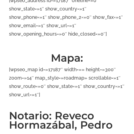
[wpseo_address id=»17187″ oneline=»0″
show_state=»1″ show_country=»1″
show_phone=»1″ show_phone_2=»0″ show_fax=»1″
show_email=»1″ show_url=»1″
show_opening_hours=»0″ hide_closed=»0″]
Mapa:
[wpseo_map id=»17187″ width=»» height=»300″
zoom=»14″ map_style=»roadmap» scrollable=»1″
show_route=»0″ show_state=»1″ show_country=»1″
show_url=»1″]
Notario: Reveco
Hormazábal, Pedro