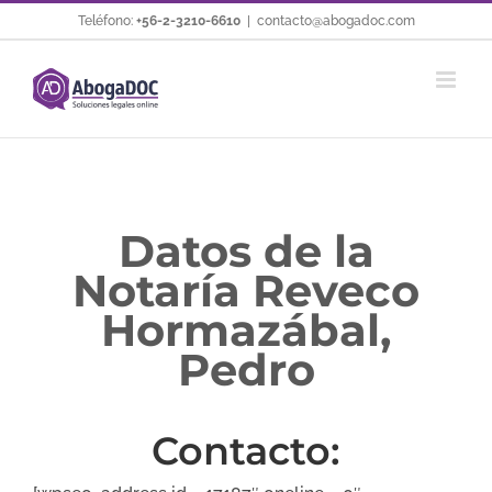
Saltar
Teléfono:
+56-2-3210-6610
|
contacto@abogadoc.com
al
contenido
Datos de la
Notaría Reveco
Hormazábal,
Pedro
Contacto: