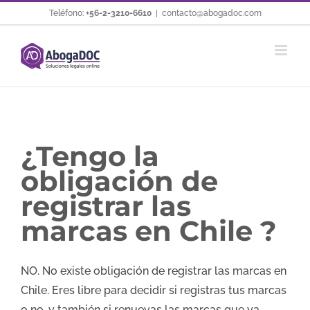
Saltar
Teléfono:
+56-2-3210-6610
|
contacto@abogadoc.com
al
contenido
¿Tengo la
obligación de
registrar las
marcas en Chile ?
NO. No existe obligación de registrar las marcas en
Chile. Eres libre para decidir si registras tus marcas
o no, y también si renuevas las marcas que ya