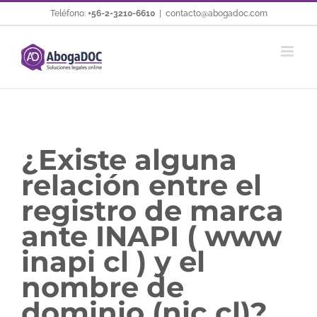
Saltar
Teléfono:
+56-2-3210-6610
|
contacto@abogadoc.com
al
contenido
¿Existe alguna
relación entre el
registro de marca
ante INAPI ( www
inapi cl ) y el
nombre de
dominio (nic cl)?