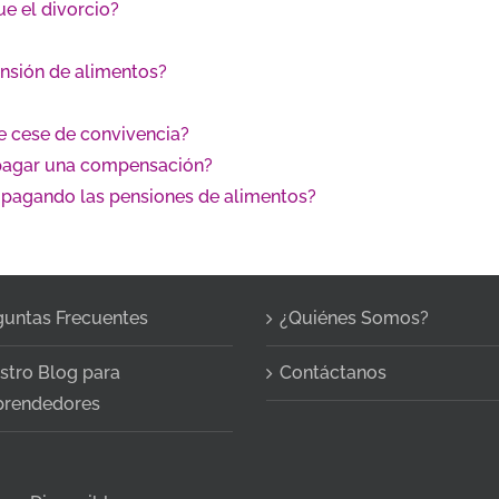
ue el divorcio?
nsión de alimentos?
e cese de convivencia?
 pagar una compensación?
r pagando las pensiones de alimentos?
guntas Frecuentes
¿Quiénes Somos?
stro Blog para
Contáctanos
rendedores