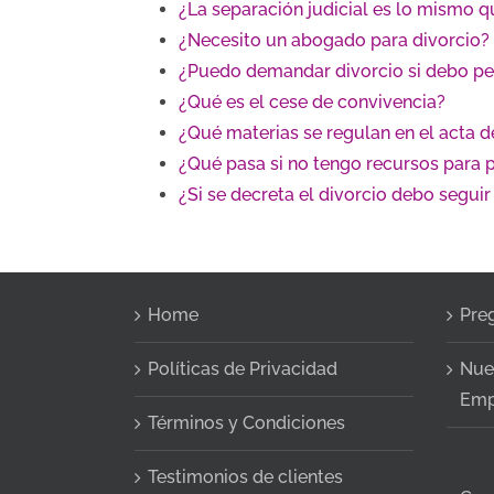
¿La separación judicial es lo mismo q
¿Necesito un abogado para divorcio?
¿Puedo demandar divorcio si debo pe
¿Qué es el cese de convivencia?
¿Qué materias se regulan en el acta d
¿Qué pasa si no tengo recursos para
¿Si se decreta el divorcio debo segui
Home
Pre
Políticas de Privacidad
Nue
Emp
Términos y Condiciones
Testimonios de clientes