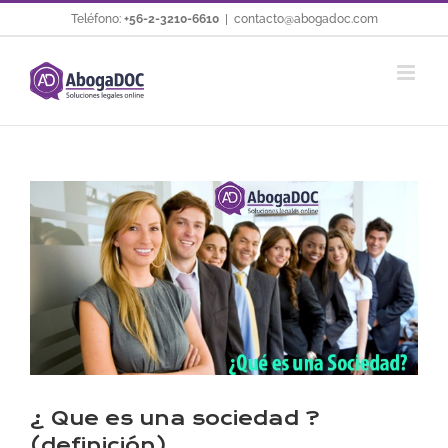
Saltar
Teléfono:
+56-2-3210-6610
|
contacto@abogadoc.com
al
contenido
Ver
imagen
más
grande
¿ Que es una sociedad ?
(definición)