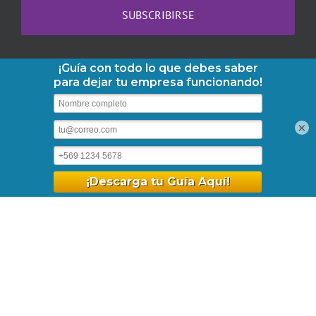
Copyright 2013-2026 AbogaDOC | Teléfono:
+56-2-3210-6610
|
×
contacto@abogadoc.com
| Dr. Barros Borgoño 71, Of. 1105,
Providencia. | Horario: Lunes a Viernes 09:30 - 18:30