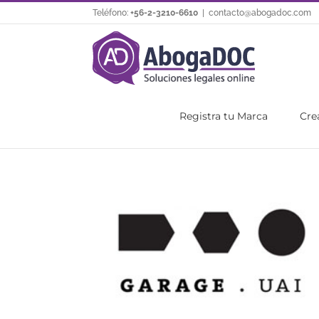
Saltar
Teléfono:
+56-2-3210-6610
|
contacto@abogadoc.com
al
contenido
Registra tu Marca
Cre
Ver
imagen
más
grande