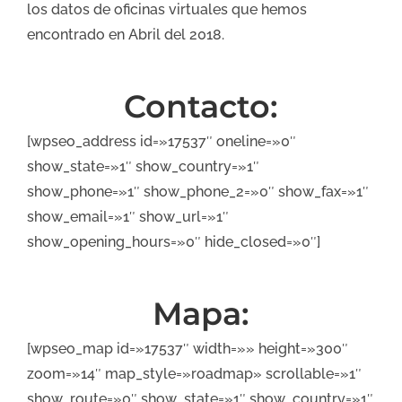
los datos de oficinas virtuales que hemos
encontrado en Abril del 2018.
Contacto:
[wpseo_address id=»17537″ oneline=»0″
show_state=»1″ show_country=»1″
show_phone=»1″ show_phone_2=»0″ show_fax=»1″
show_email=»1″ show_url=»1″
show_opening_hours=»0″ hide_closed=»0″]
Mapa:
[wpseo_map id=»17537″ width=»» height=»300″
zoom=»14″ map_style=»roadmap» scrollable=»1″
show_route=»0″ show_state=»1″ show_country=»1″