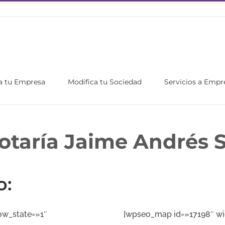
a tu Empresa
Modifica tu Sociedad
Servicios a Empr
otaría Jaime Andrés S
o:
ow_state=»1″
[wpseo_map id=»17198″ wi