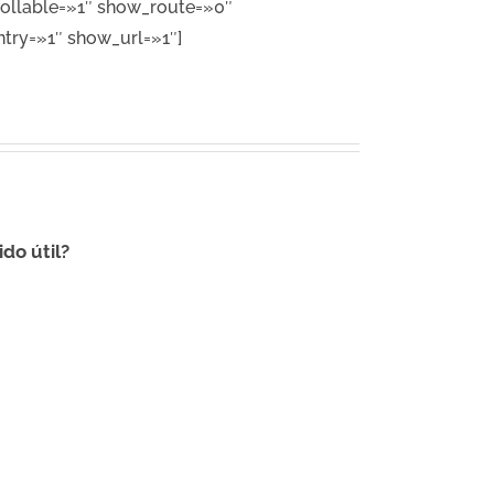
ollable=»1″ show_route=»0″
try=»1″ show_url=»1″]
ido útil?