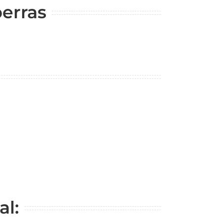
berras
al: