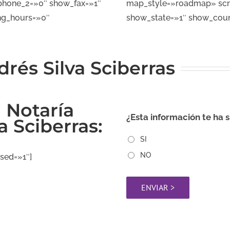
hone_2=»0″ show_fax=»1″
map_style=»roadmap» scr
ng_hours=»0″
show_state=»1″ show_coun
rés Silva Sciberras
a Notaría
¿Esta información te ha s
a Sciberras:
SI
NO
sed=»1″]