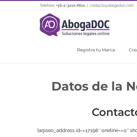
Saltar
Teléfono:
+56-2-3210-6610
|
contacto@abogadoc.com
al
contenido
Registra tu Marca
Cre
Datos de la N
Contact
[wpseo_address id=»17198″ oneline=»0″ sh