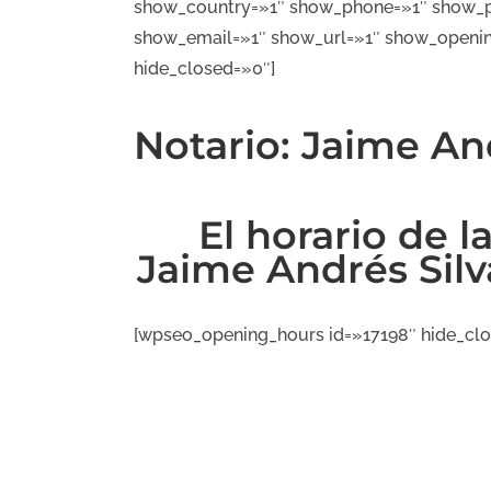
show_country=»1″ show_phone=»1″ show_p
show_email=»1″ show_url=»1″ show_openi
hide_closed=»0″]
Notario: Jaime And
El horario de l
Jaime Andrés Silv
[wpseo_opening_hours id=»17198″ hide_clo