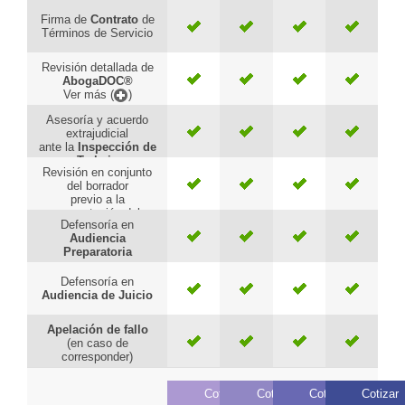
Firma de
Contrato
de
Términos de Servicio
Revisión detallada de
AbogaDOC®
Ver más (
)
Asesoría y acuerdo
extrajudicial
ante la
Inspección de
Trabajo
Revisión en conjunto
del borrador
previo a la
presentación del
Defensoría en
Tribunal
Audiencia
Preparatoria
Defensoría en
Audiencia de Juicio
Apelación de fallo
(en caso de
corresponder)
Cotizar
Cotizar
Cotizar
Cotizar