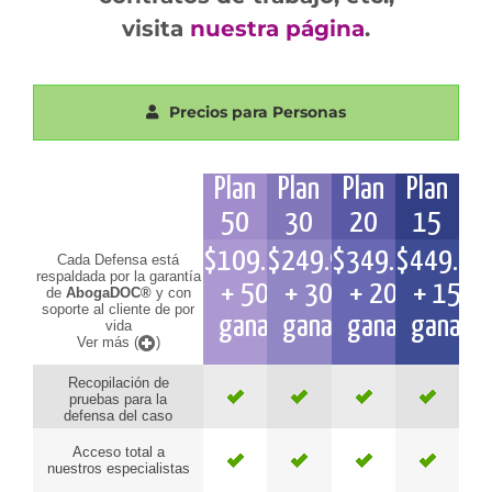
visita
nuestra página
.
Precios para Personas
Plan
Plan
Plan
Plan
50
30
20
15
$
109.990
$
249.990
$
349.990
$
449.99
Cada Defensa está
respaldada por la garantía
+ 50%
+ 30%
+ 20%
+ 15%
de
AbogaDOC®
y con
soporte al cliente de por
ganado
ganado
ganado
ganado
vida
Ver más (
)
Recopilación de
pruebas para la
defensa del caso
Acceso total a
nuestros especialistas