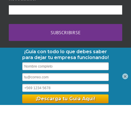
Copyright 2013-2026 AbogaDOC | Teléfono:
+56-2-3210-6610
|
×
contacto@abogadoc.com
| Dr. Barros Borgoño 71, Of. 1105,
Providencia. | Horario: Lunes a Viernes 09:30 - 18:30